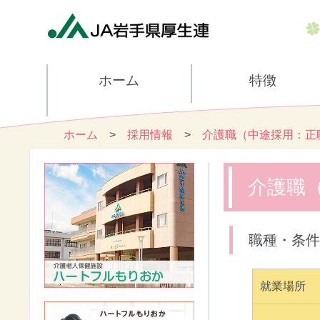
ホーム
特徴
ホーム
>
採用情報
>
介護職（中途採用：正
介護職
職種・条件
就業場所