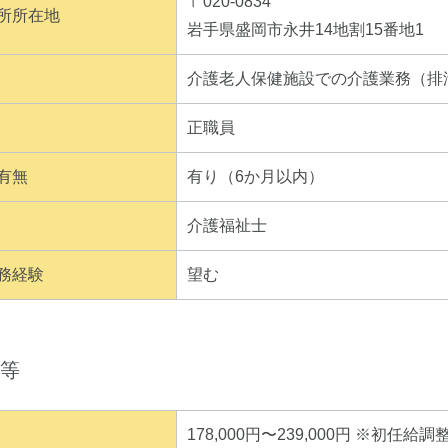
〒020-0834
所所在地
岩手県盛岡市永井14地割15番地1
介護老人保健施設での介護業務（排
正職員
有無
有り（6か月以内）
介護福祉士
務経験
望む
等
178,000円〜239,000円 ※初