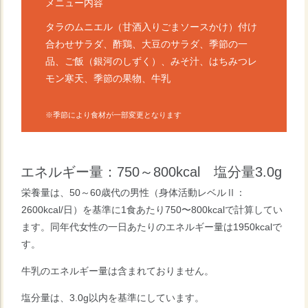
メニュー内容
タラのムニエル（甘酒入りごまソースかけ）付け
合わせサラダ、酢鶏、大豆のサラダ、季節の一
品、ご飯（銀河のしずく）、みそ汁、はちみつレ
モン寒天、季節の果物、牛乳
※季節により食材が一部変更となります
エネルギー量：750～800kcal 塩分量3.0g
栄養量は、50～60歳代の男性（身体活動レベルⅡ：
2600kcal/日）を基準に1食あたり750〜800kcalで計算してい
ます。同年代女性の一日あたりのエネルギー量は1950kcalで
す。
牛乳のエネルギー量は含まれておりません。
塩分量は、3.0g以内を基準にしています。