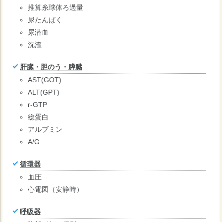
推算糸球体ろ過量
尿たんぱく
尿潜血
沈渣
肝臓・胆のう・膵臓
AST(GOT)
ALT(GPT)
r-GTP
総蛋白
アルブミン
A/G
循環器
血圧
心電図（安静時）
呼吸器