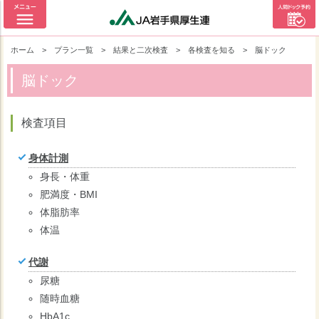
ホーム
>
プラン一覧
>
結果と二次検査
>
各検査を知る
>
脳ドック
脳ドック
検査項目
身体計測
身長・体重
肥満度・BMI
体脂肪率
体温
代謝
尿糖
随時血糖
HbA1c