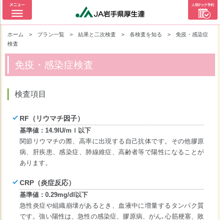
ホーム
>
プラン一覧
>
結果と二次検査
>
各検査を知る
>
免疫・感染症
検査
免疫・感染症検査
検査項目
RF（リウマチ因子）
基準値：14.9IU/mｌ以下
関節リウマチの際、高率に出現する自己抗体です。その他膠原
病、肝疾患、感染症、肺線維症、高齢者等で陽性になることが
あります。
CRP（炎症反応）
基準値：0.29mg/dl以下
急性炎症や組織崩壊があるとき、血液中に増量するタンパク質
です。強い陽性は、急性の感染症、膠原病、がん､心筋梗塞、敗