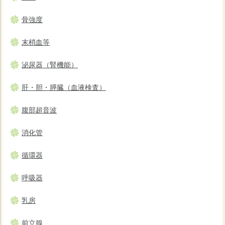
骨強度
末梢血等
泌尿器（腎機能）
肝・胆・膵臓（血液検査）
腹部超音波
消化管
循環器
呼吸器
乳房
前立腺