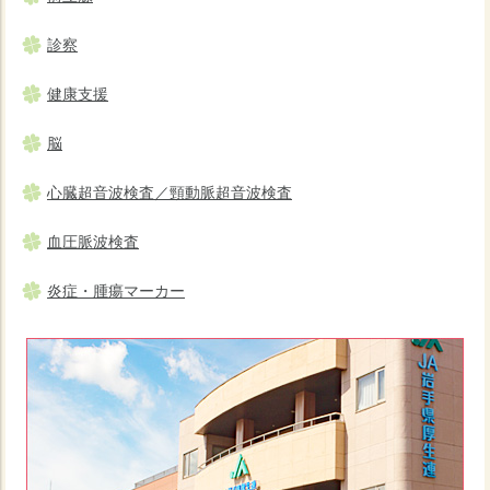
診察
健康支援
脳
心臓超音波検査／頸動脈超音波検査
血圧脈波検査
炎症・腫瘍マーカー