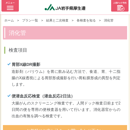
ホーム
>
プラン一覧
>
結果と二次検査
>
各検査を知る
>
消化管
消化管
検査項目
胃部X線DR撮影
造影剤（バリウム）を胃に飲み込む方法で、食道、胃、十二指
腸のX線透視による胃部形成撮影を行い胃粘膜形成の異型を判定
します。
便潜血反応検査（潜血反応2日法）
大腸がんのスクリーニング検査です。人間ドック検査日前まで2
日間の便を専用の便検査器を用いて行います。消化器官からの
出血の有無を調べる検査です。