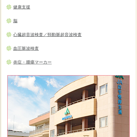
健康支援
脳
心臓超音波検査／頸動脈超音波検査
血圧脈波検査
炎症・腫瘍マーカー