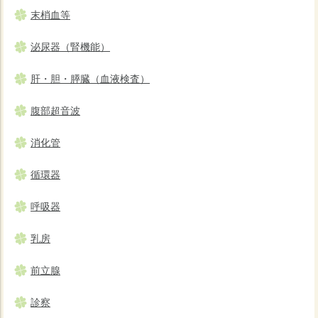
末梢血等
泌尿器（腎機能）
肝・胆・膵臓（血液検査）
腹部超音波
消化管
循環器
呼吸器
乳房
前立腺
診察