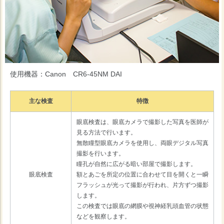
使用機器：Canon CR6-45NM DAI
主な検査
特徴
眼底検査は、眼底カメラで撮影した写真を医師が
見る方法で行います。
無散瞳型眼底カメラを使用し、両眼デジタル写真
撮影を行います。
瞳孔が自然に広がる暗い部屋で撮影します。
眼底検査
額とあごを所定の位置に合わせて目を開くと一瞬
フラッシュが光って撮影が行われ、片方ずつ撮影
します。
この検査では眼底の網膜や視神経乳頭血管の状態
などを観察します。